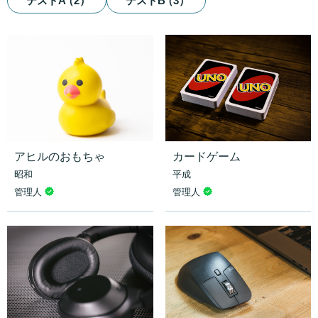
テストA
（
2
）
テストB
（
3
）
アヒルのおもちゃ
カードゲーム
昭和
平成
管理人
管理人